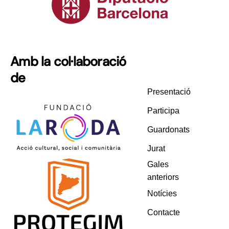
Amb la col·laboració
de
Presentació
Participa
Guardonats
Jurat
Gales
anteriors
Notícies
Contacte