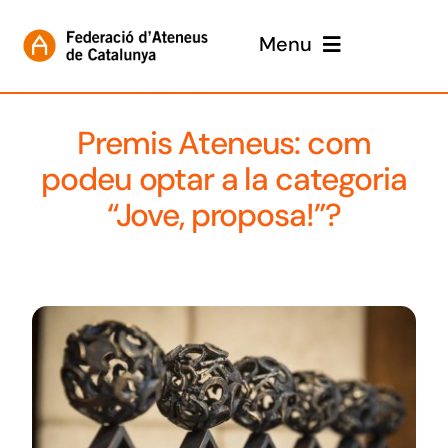
Skip
to
Menu
content
Inici
Premis Ateneus: com
Presentació
podeu optar a la categoria
“Jove, proposa!”?
Participa
Guardonats
Gales anteriors
Jurat