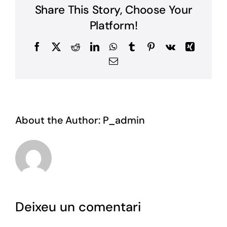
Share This Story, Choose Your
Platform!
Facebook
X
Reddit
LinkedIn
WhatsApp
Tumblr
Pinterest
Vk
Xing
Email:
About the Author:
P_admin
Deixeu un comentari