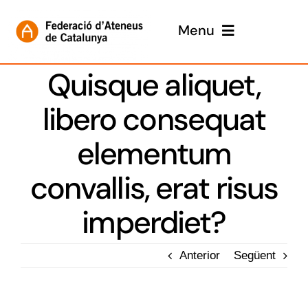
Skip
to
Menu
content
Inici
Quisque aliquet,
libero consequat
Presentació
elementum
Participa
convallis, erat risus
Guardonats
imperdiet?
Gales anteriors
Anterior
Següent
Jurat